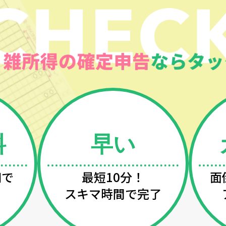
料
早い
円で
最短10分！
面
スキマ時間で完了